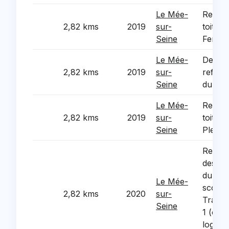
Le Mée-
Refect
2,82 kms
2019
sur-
toitur
Seine
Fenez
Le Mée-
Desami
2,82 kms
2019
sur-
refect
Seine
du GS 
Le Mée-
Refect
2,82 kms
2019
sur-
toitur
Seine
Plein C
Rempl
des me
du gr
Le Mée-
scolai
2,82 kms
2020
sur-
Tranch
Seine
1 (com
logem