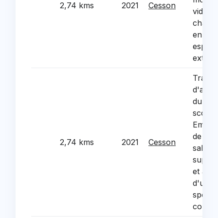
2,74 kms
2021
Cesson
videos
chanti
en etat de
espac
exteri
Trava
d'agra
du gr
scolai
Emile V
de cree
2,74 kms
2021
Cesson
salles 
supple
et am
d'un p
sportif
couver