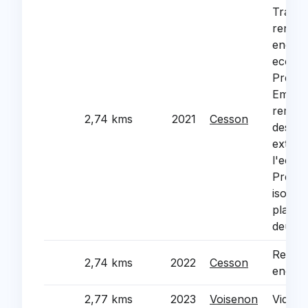
Travau
renova
energe
ecoles
Prever
Emile V
rempl
2,74 kms
2021
Cesson
des me
exteri
l'ecol
Prever
isolati
plafon
deux e
Renova
2,74 kms
2022
Cesson
energe
2,77 kms
2023
Voisenon
Vidéop