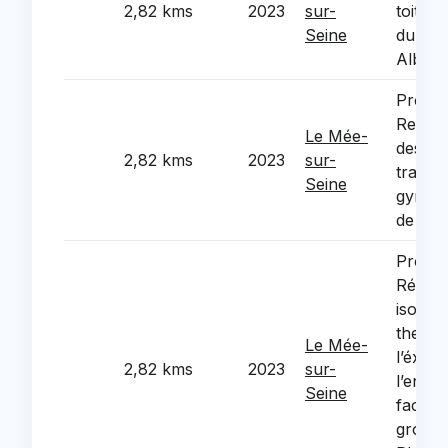
2,82 kms
2023
sur-
toiture
Seine
du gy
Albert
Projet 
Rempl
Le Mée-
des fa
2,82 kms
2023
sur-
transl
Seine
gymna
de Cou
Projet 
Réalis
isolati
thermi
Le Mée-
l’éxter
2,82 kms
2023
sur-
l’ense
Seine
facade
groupe