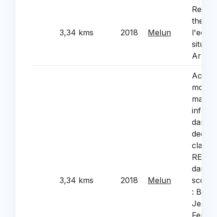
Renova
thermi
3,34 kms
2018
Melun
l'ecol
situee
Arman
Achat 
mobilie
materi
inform
dans l
dedou
classe
REP et
dans l
3,34 kms
2018
Melun
scolai
: Beau
Jean B
Ferry,