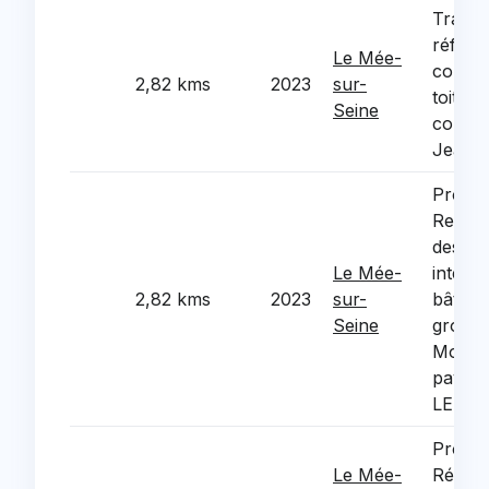
Travau
réfect
Le Mée-
complè
2,82 kms
2023
sur-
toiture
Seine
comple
Jean 
Projet 
Rempl
des éc
Le Mée-
intérie
2,82 kms
2023
sur-
bâtime
Seine
groupe
Molièr
pavés 
LED.
Projet 
Le Mée-
Réfect