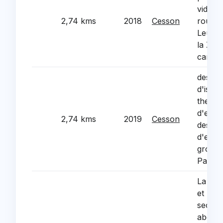
video-
2,74 kms
2018
Cesson
route 
Leu et
la Zibe
camer
des tr
d'isola
thermi
d'ecla
2,74 kms
2019
Cesson
des e
d'ener
groupe
Paul E
La reha
et mis
securi
abords