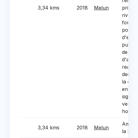
reseau
3,34 kms
2018
Melun
priorit
riverai
fournit
pose d
d'ecla
public,
de tra
d'assa
reame
des tro
la cha
en pla
signali
vertica
horizo
Amena
3,34 kms
2018
Melun
la Plac