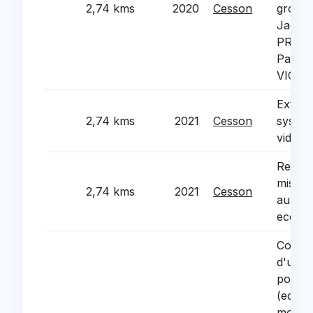
2,74 kms
2020
Cesson
groupe
Jacqu
PREVE
Paul-E
VICTO
Extens
2,74 kms
2021
Cesson
system
videop
Rehabil
mise e
2,74 kms
2021
Cesson
aux ab
ecoles
Constr
d'un p
police
(equip
mobilie