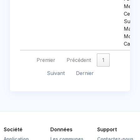
Mezere
Cezan
Suzan
Masso
Montai
Capuc
Premier
Précédent
1
Suivant
Dernier
Société
Données
Support
Application
Les communes
Contactez-nous