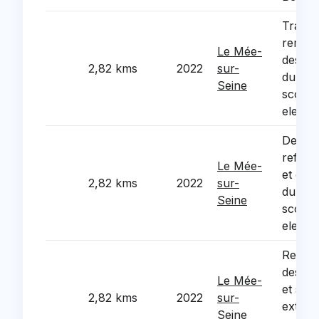
Travau
rempl
Le Mée-
des me
2,82 kms
2022
sur-
du gr
Seine
scolair
elemen
Desami
refect
Le Mée-
et des
2,82 kms
2022
sur-
du gr
Seine
scolai
elemen
Rempl
des me
Le Mée-
et stor
2,82 kms
2022
sur-
exteri
Seine