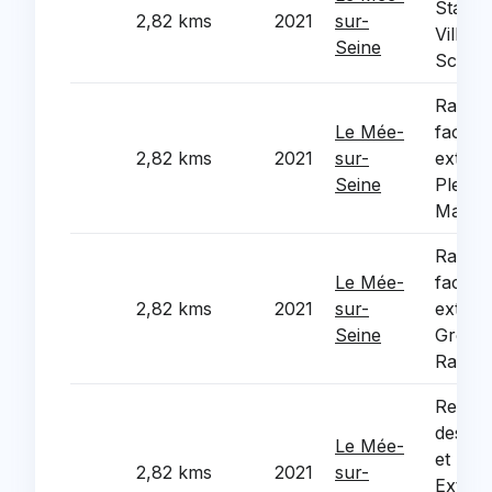
Stade 
2,82 kms
2021
sur-
Villag
Seine
Scolai
Ravale
Le Mée-
facade
2,82 kms
2021
sur-
exteri
Seine
Plein C
Matern
Ravale
Le Mée-
facade
2,82 kms
2021
sur-
exteri
Seine
Groupe
Racine
Rempl
des Me
Le Mée-
et Sto
2,82 kms
2021
sur-
Exteri