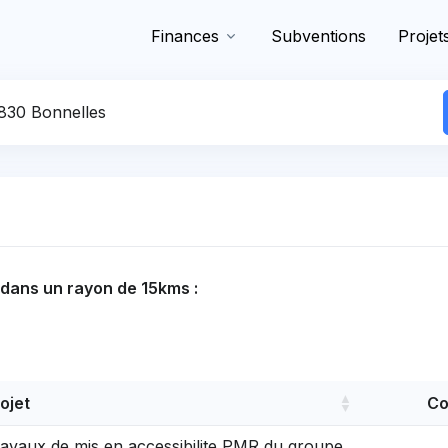
Finances
Subventions
Projet
 commune
s dans un rayon de 15kms :
ojet
Co
avaux de mis en accessibilite PMR du groupe