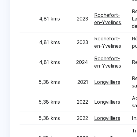
Re
Rochefort-
4,81 kms
2023
La M
en-Yvelines
de
Rochefort-
Ré
4,81 kms
2023
en-Yvelines
pu
Rochefort-
4,81 kms
2024
Re
en-Yvelines
Re
5,38 kms
2021
Longvilliers
sa
Ac
5,38 kms
2022
Longvilliers
sa
5,38 kms
2022
Longvilliers
In
Tr