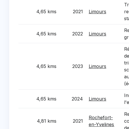
Tr
4,65 kms
2021
Limours
re
st
Re
4,65 kms
2022
Limours
gr
Ré
de
tr
4,65 kms
2023
Limours
sc
au
(é
In
4,65 kms
2024
Limours
l'
Re
Rochefort-
4,81 kms
2021
co
en-Yvelines
de