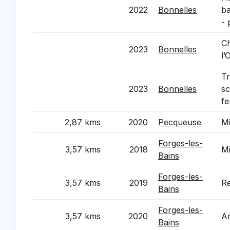
2022
Bonnelles
ba
- 
Ch
2023
Bonnelles
l’
Tr
2023
Bonnelles
sco
fe
2,87 kms
2020
Pecqueuse
Mi
Forges-les-
3,57 kms
2018
Mi
Bains
Forges-les-
3,57 kms
2019
Re
Bains
Forges-les-
3,57 kms
2020
Am
Bains