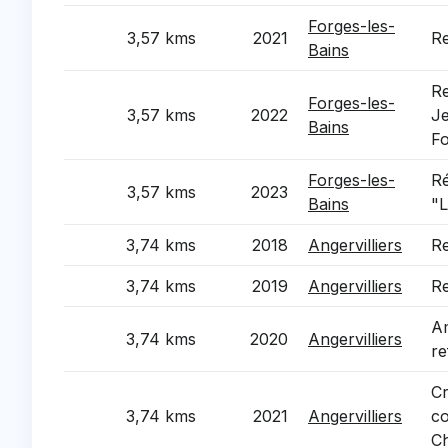
Forges-les-
3,57 kms
2021
Re
Bains
Re
Forges-les-
3,57 kms
2022
Je
Bains
Fo
Forges-les-
Ré
3,57 kms
2023
Bains
"L
3,74 kms
2018
Angervilliers
Re
3,74 kms
2019
Angervilliers
Re
Am
3,74 kms
2020
Angervilliers
re
Cr
3,74 kms
2021
Angervilliers
co
C