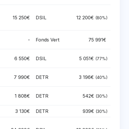
15 250€
DSIL
12 200€
(80%)
-
Fonds Vert
75 991€
6 550€
DSIL
5 051€
(77%)
7 990€
DETR
3 196€
(40%)
1 808€
DETR
542€
(30%)
3 130€
DETR
939€
(30%)