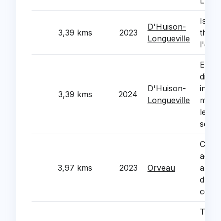
Lumiè
Isolat
D'Huison-
3,39 kms
2023
therm
Longueville
l'esp
Equi
diver
D'Huison-
infor
3,39 kms
2024
Longueville
mobil
le gr
scola
Créat
accè
3,97 kms
2023
Orveau
amén
du ci
comm
Trava