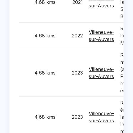
4,68 kms
2021
la nef
sur-Auvers
Sain
Beck
Refec
Villeneuve-
4,68 kms
2022
l'eco
sur-Auvers
Mesni
Rénov
mairi
Villeneuve-
(acces
4,68 kms
2023
sur-Auvers
PMR 
rénov
énerg
Rénov
énerg
Villeneuve-
4,68 kms
2023
la mai
sur-Auvers
l'écol
mater