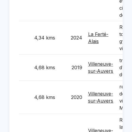
et ex
circu
douc
Refec
La Ferté-
toitu
4,34 kms
2024
Alais
gymna
vilain
trava
Villeneuve-
4,68 kms
2019
d'ame
sur-Auvers
du ci
rehabi
Villeneuve-
des c
4,68 kms
2020
sur-Auvers
ville
Mesni
Resta
la co
Villeneuve-