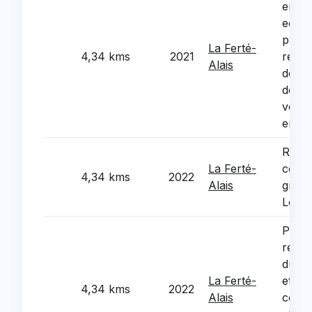
energ
eclai
public
La Ferté-
4,34 kms
2021
remp
Alais
des a
des l
vetus
energ
Refec
La Ferté-
cour 
4,34 kms
2022
Alais
group
Loui
Phase
redyn
du ce
La Ferté-
et de
4,34 kms
2022
Alais
comm