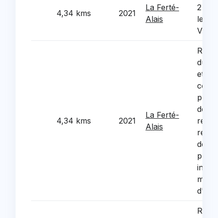
La Ferté-
2 cou
4,34 kms
2021
Alais
les Vi
Vigne
Requa
du ce
et de
comm
phase
de voi
La Ferté-
4,34 kms
2021
resea
Alais
remp
de l'e
publi
install
mobil
d'esp
Renov