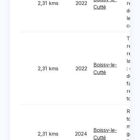
2,31 kms
2022
remp
Cutté
de fe
les 2
comm
Trava
renov
rehabi
la sal
Boissy-le-
2,31 kms
2022
: cha
Cutté
des d
faux 
refec
toitur
Refec
toitur
mairi
Boissy-le-
2,31 kms
2024
garag
Cutté