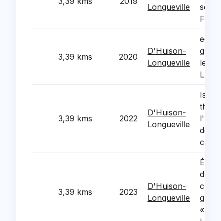
3,39 kms
2019
Longueville
scolai
Frere
equi
D'Huison-
group
3,39 kms
2020
Longueville
les F
Lumi
Isolat
therm
D'Huison-
3,39 kms
2022
l'Hote
Longueville
de l'
cultu
Équi
d’une
D'Huison-
class
3,39 kms
2023
Longueville
group
« Les