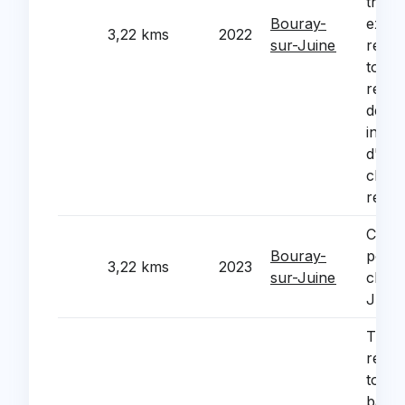
therm
Bouray-
exter
3,22 kms
2022
sur-Juine
refec
toitur
remp
des o
instal
d'un
chale
rever
Créat
Bouray-
pont 
3,22 kms
2023
sur-Juine
chem
Juine
Trava
rénov
toitu
bâtim