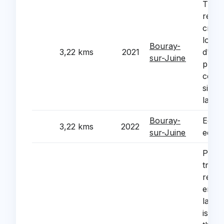
Trava
rehabi
creat
logem
Bouray-
3,22 kms
2021
d'equ
sur-Juine
publics
centr
sis 1 
la mai
Bouray-
Equip
3,22 kms
2022
sur-Juine
ecole
Phase
trava
renov
energ
la mai
isolat