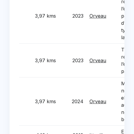
rénov
l’écla
3,97 kms
2023
Orveau
par u
d'écl
type 
lante
Trava
rénov
3,97 kms
2023
Orveau
l’écla
pass
Mise 
norm
electr
3,97 kms
2024
Orveau
audio 
notre
bon 
Exten