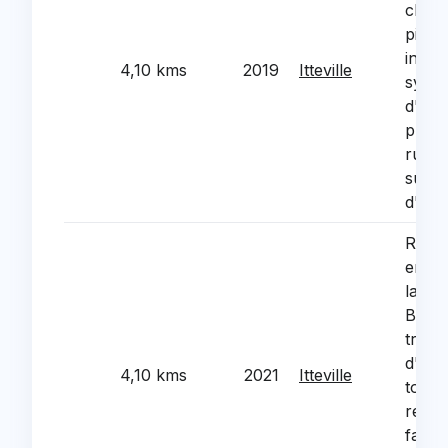
chem
pieto
instal
4,10 kms
2019
Itteville
syst
d'ecl
plots 
rue J
sur 
d'Ittev
Renov
energ
la sa
Brass
trava
d'iso
4,10 kms
2021
Itteville
toitur
renov
facad