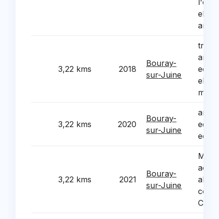
l'ecol
eleme
anne 
trava
amen
Bouray-
3,22 kms
2018
ecole
sur-Juine
eleme
mater
amen
Bouray-
3,22 kms
2020
equip
sur-Juine
ecole
Mise 
access
Bouray-
3,22 kms
2021
abord
sur-Juine
comp
Cour