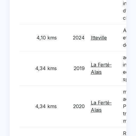
instal
d'un
chale
Amen
4,10 kms
2024
Itteville
et eq
des e
acquis
La Ferté-
instal
4,34 kms
2019
Alais
equi
sporti
mise 
access
La Ferté-
4,34 kms
2020
PMR 
Alais
tresor
maiso
Ream