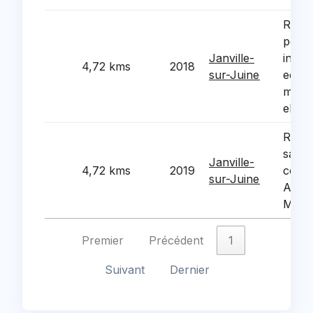
Refec
peint
Janville-
inter
4,72 kms
2018
sur-Juine
ecole
mater
eleme
Renov
salle
Janville-
4,72 kms
2019
comm
sur-Juine
Andre
Marce
Premier
Précédent
1
Suivant
Dernier