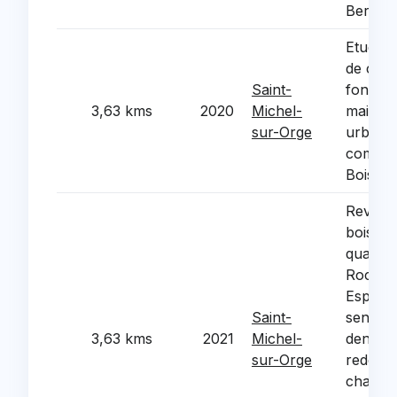
Berlioz
Etude d
de clari
Saint-
foncier
3,63 kms
2020
Michel-
maitris
sur-Orge
urbaine 
commer
Bois
Revalor
bois si
quartie
Roches,
Espaces
Saint-
sensibl
3,63 kms
2021
Michel-
densific
sur-Orge
redefini
chantie