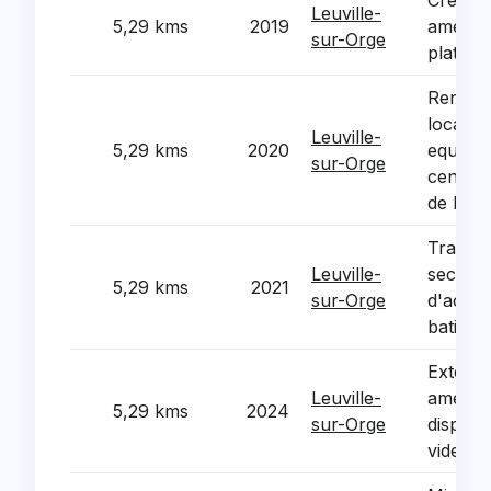
Creatio
Leuville-
5,29 kms
2019
amenag
sur-Orge
plateau
Renova
locaux 
Leuville-
5,29 kms
2020
equipe
sur-Orge
centres
de loisi
Travaux
Leuville-
securite
5,29 kms
2021
sur-Orge
d'access
batimen
Extensi
Leuville-
amelior
5,29 kms
2024
sur-Orge
disposit
videopr