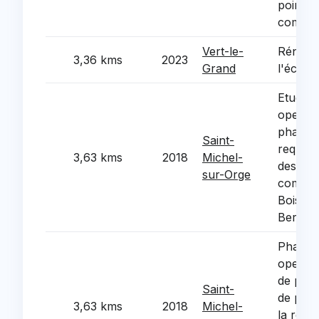
points 
commu
Vert-le-
Rénova
3,36 kms
2023
Grand
l'éclair
Etudes 
operati
phase 1
Saint-
requali
3,63 kms
2018
Michel-
des abo
sur-Orge
commer
Bois (s
Berlioz/
Phase 2
operati
de pro
Saint-
de plan
3,63 kms
2018
Michel-
la redy