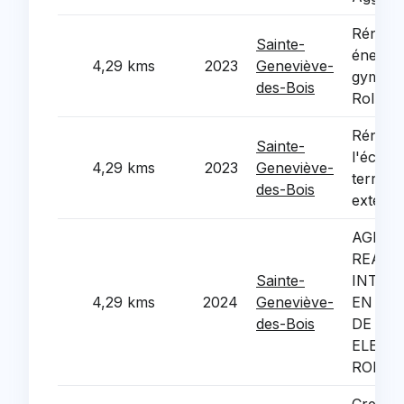
Rénova
Sainte-
énergét
4,29 kms
2023
Geneviève-
gymnas
des-Bois
Rolland
Rénova
Sainte-
l'éclair
4,29 kms
2023
Geneviève-
terrain
des-Bois
extérie
AGRAN
REAM
Sainte-
INTERI
4,29 kms
2024
Geneviève-
EN ACC
des-Bois
DE L'E
ELEME
ROMAI