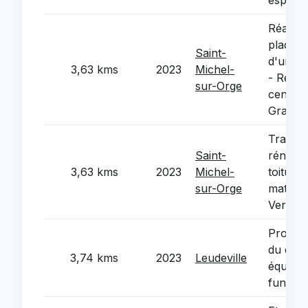
espace
Réamén
place M
Saint-
d'une l
3,63 kms
2023
Michel-
- Requa
sur-Orge
centre
Grand 
Travau
Saint-
rénovat
3,63 kms
2023
Michel-
toiture 
sur-Orge
materne
Verne
Projet
du cime
3,74 kms
2023
Leudeville
équipe
funérai