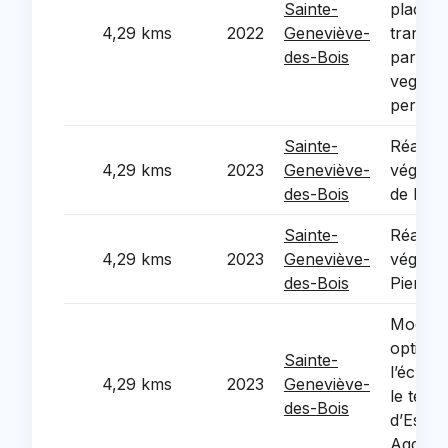
Sainte-
place S
4,29 kms
2022
Geneviève-
transfo
des-Bois
parking
vegetali
permea
Sainte-
Réamén
4,29 kms
2023
Geneviève-
végétal
des-Bois
de la C
Sainte-
Réamén
4,29 kms
2023
Geneviève-
végétal
des-Bois
Pierre
Moderni
optimis
Sainte-
l’éclair
4,29 kms
2023
Geneviève-
le terr
des-Bois
d’Esso
Agglom