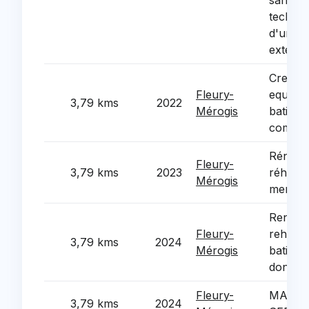
sanitai
techniq
d'un pa
exterie
Creatio
Fleury-
equipe
3,79 kms
2022
Mérogis
batimen
commu
Rénovat
Fleury-
3,79 kms
2023
réhabili
Mérogis
menuise
Renovat
Fleury-
rehabili
3,79 kms
2024
Mérogis
batimen
dont ec
Fleury-
MAISO
3,79 kms
2024