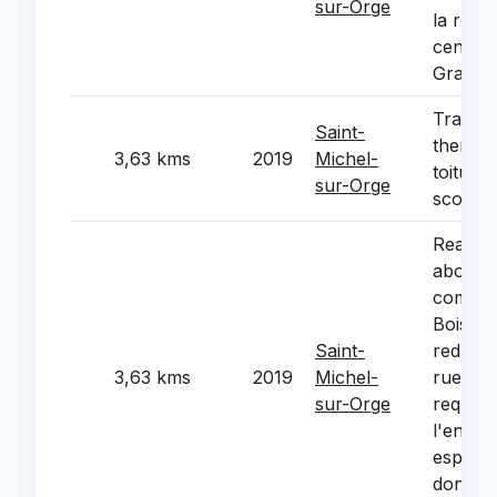
sur-Orge
la rest
centre
Grand B
Travaux
Saint-
thermiq
3,63 kms
2019
Michel-
toiture
sur-Orge
scolair
Reamen
abords 
commer
Bois (p
Saint-
redress
3,63 kms
2019
Michel-
rue Ber
sur-Orge
requalif
l'ensem
espaces
dont le