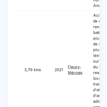
Anqueti
Acquisi
de rehab
restruc
batimen
pour cr
de sant
pluridis
(extens
sur l'av
Fleury-
du bati
3,79 kms
2021
Mérogis
reamen
locaux 
transfo
d'atten
d'accue
administ