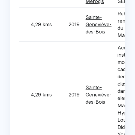
Mérogis
SERVI
Rehabili
Sainte-
renovat
4,29 kms
2019
Geneviève-
du bat
des-Bois
Malrau
Acquisit
installa
mobilie
cadre 
dedoub
classes
Sainte-
dans le
4,29 kms
2019
Geneviève-
element
des-Bois
Mace, 
Hyppoli
Louis P
Diderot
Youri G