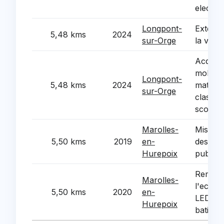
electri
Longpont-
Extensi
5,48 kms
2024
sur-Orge
la vide
Acquisi
mobilie
Longpont-
5,48 kms
2024
materie
sur-Orge
classes
scolair
Marolles-
Mise en
5,50 kms
2019
en-
des eq
Hurepoix
publics
Rempla
Marolles-
l'eclai
5,50 kms
2020
en-
LED dan
Hurepoix
batimen