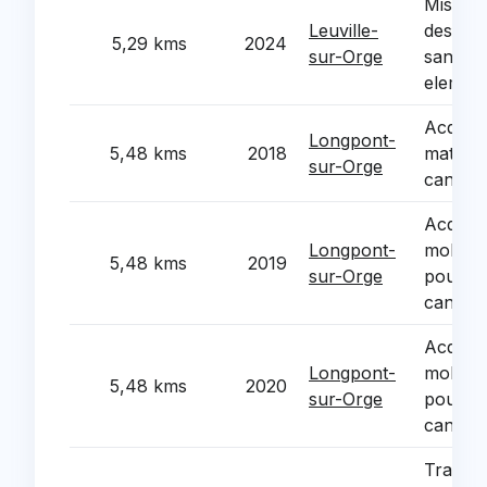
Mise en
Leuville-
des eq
5,29 kms
2024
sur-Orge
sanitair
element
Acquisi
Longpont-
5,48 kms
2018
materie
sur-Orge
cantine
Acquisi
Longpont-
mobilie
5,48 kms
2019
sur-Orge
pour le
cantine
Acquisi
Longpont-
mobilie
5,48 kms
2020
sur-Orge
pour le
cantine
Travau