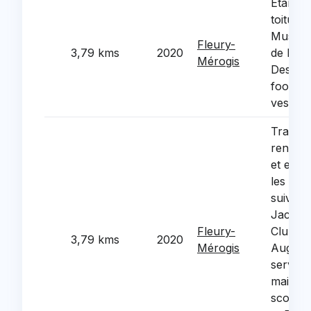
Etanche
toiture
Musical 
Fleury-
3,79 kms
2020
de l'ec
Mérogis
Desnos,
football
vestiair
Travau
renovat
et ener
les bat
suivant
Jacques
Fleury-
Club H
3,79 kms
2020
Mérogis
Auguste
service 
mairie,
scolaire