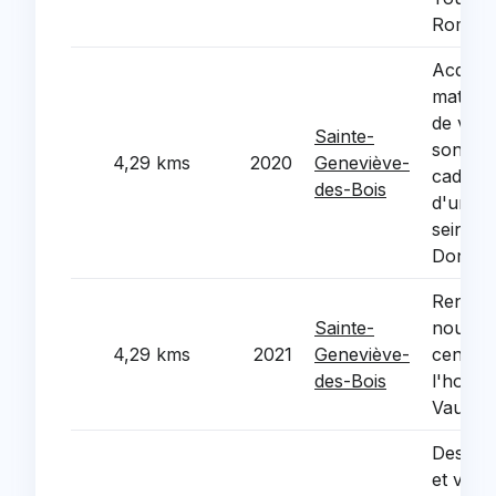
Romain
Acquisiti
materie
de vide
Sainte-
sonoris
4,29 kms
2020
Geneviève-
cadre d
des-Bois
d'une M
sein du sit
Donjon
Renovat
Sainte-
nouvell
4,29 kms
2021
Geneviève-
centrale
des-Bois
l'hopita
Vauclus
Desimpe
et veget