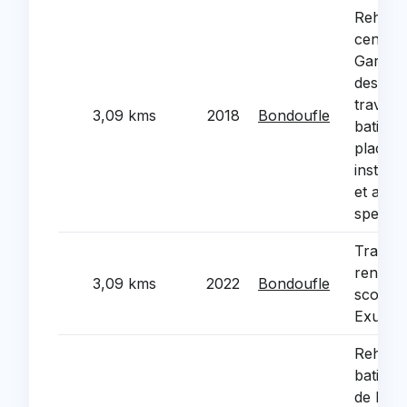
Rehabil
centre d
Garenn
desami
travaux
3,09 kms
2018
Bondoufle
batimen
place de
installa
et acha
specifi
Travau
renova
3,09 kms
2022
Bondoufle
scolair
Exuper
Rehabil
batimen
de l'an