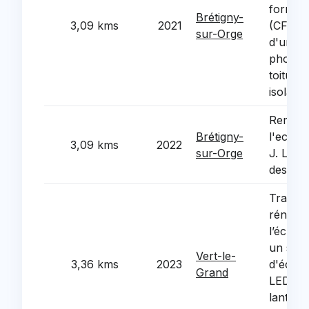
formati
Brétigny-
3,09 kms
2021
(CFA) :
sur-Orge
d'un dis
photovo
toiture 
isolati
Rempla
Brétigny-
l'eclai
3,09 kms
2022
sur-Orge
J. Lurca
des ten
Travau
rénovat
l’éclair
un sys
Vert-le-
3,36 kms
2023
d'éclai
Grand
LED pou
lanternes