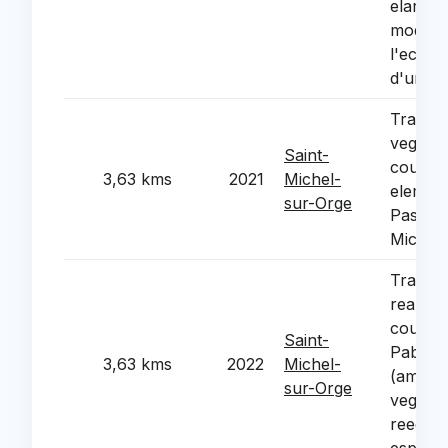
elargis
modific
l'eclair
d'un ac
Travau
vegetali
Saint-
cour de
3,63 kms
2021
Michel-
element
sur-Orge
Pascal 
Michel
Travau
reamen
cours d
Saint-
Pablo P
3,63 kms
2022
Michel-
(amena
sur-Orge
vegetali
reequil