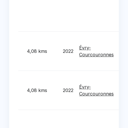
l'et
toit
par 
fac
Tra
ren
Évry-
4,08 kms
2022
res
Courcouronnes
l'e
Cart
Tra
ren
Évry-
4,08 kms
2022
reha
Courcouronnes
gro
Lan
Tra
rén