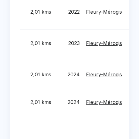
Cre
equ
2,01 kms
2022
Fleury-Mérogis
bat
co
Rén
2,01 kms
2023
Fleury-Mérogis
réha
men
Ren
reha
2,01 kms
2024
Fleury-Mérogis
bat
eco
MA
2,01 kms
2024
Fleury-Mérogis
SER
Rem
ecl
bat