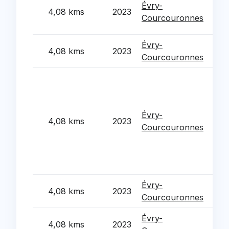
Évry-
4,08 kms
2023
cov
Courcouronnes
Ess
Évry-
4,08 kms
2023
Les
Courcouronnes
Opé
Requ
anc
Évry-
Mir
4,08 kms
2023
Courcouronnes
prai
NPN
Boi
Cou
Évry-
Ren
4,08 kms
2023
Courcouronnes
Les
Évry-
Ren
4,08 kms
2023