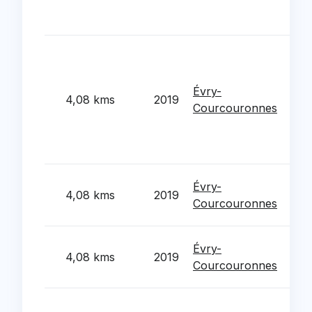
Arc
et 
Mis
d'a
la d
Évry-
4,08 kms
2019
stra
Courcouronnes
glob
disp
Coe
Tra
Évry-
4,08 kms
2019
requ
Courcouronnes
rue
Cre
Évry-
4,08 kms
2019
terr
Courcouronnes
cent
Acqu