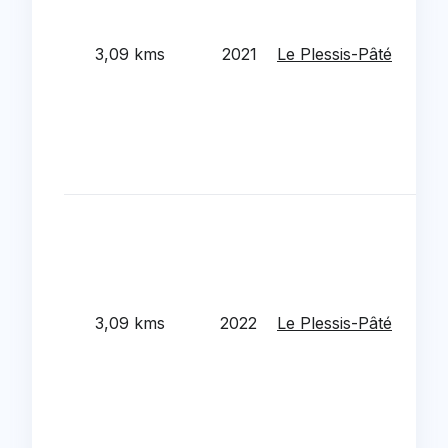
com
amp
3,09 kms
2021
Le Plessis-Pâté
658
et 
det
aut
pre
sup
Tra
ther
ter
mai
gar
3,09 kms
2022
Le Plessis-Pâté
de 
d'e
de 
pre
de 