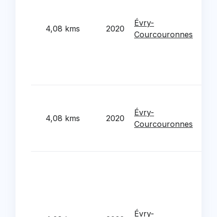
red
cent
Évry-
4,08 kms
2020
d'et
Courcouronnes
d'oe
de m
mate
che
Etu
pha
Évry-
4,08 kms
2020
ren
Courcouronnes
ene
Jul
Tra
de l
Clu
Arc
Pat
Évry-