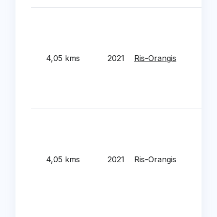
Ren
ene
de l
Cha
4,05 kms
2021
Ris-Orangis
isol
terr
the
ext
Ren
ene
gro
Mou
4,05 kms
2021
Ris-Orangis
isol
terr
the
ext