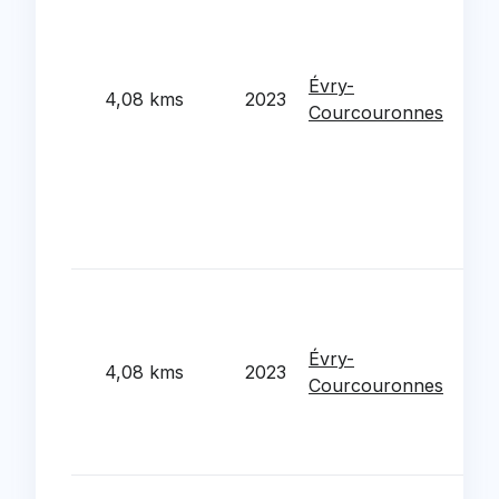
réha
mis
bât
Évry-
suiv
4,08 kms
2023
Courcouronnes
méd
ser
sur
pub
mai
l'é
Rec
ALS
enf
Évry-
4,08 kms
2023
Lapi
Courcouronnes
réha
res
gro
Dév