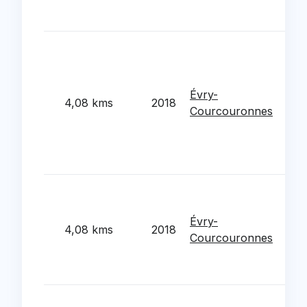
Mat
bât
Cre
mul
plac
Évry-
bou
4,08 kms
2018
Courcouronnes
mar
Tas
nou
Bra
Tra
Ago
Évry-
act
4,08 kms
2018
Courcouronnes
con
des
pla
Etu