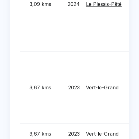
Col
3,09 kms
2024
Le Plessis-Pâté
LED
con
l'ob
de 
ene
bat
Tra
rén
l’éc
un 
3,67 kms
2023
Vert-le-Grand
d'é
LED
lant
poi
co
Rén
3,67 kms
2023
Vert-le-Grand
l'éc