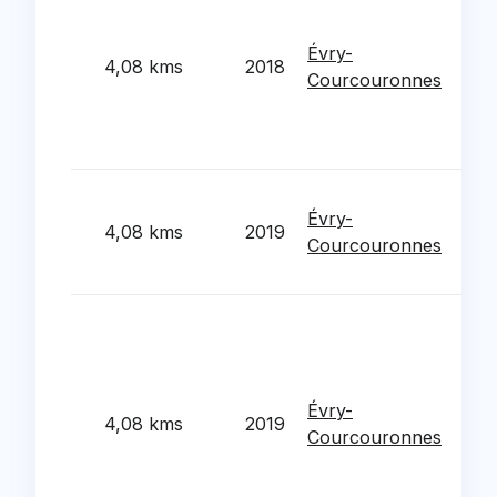
com
de 
Évry-
4,08 kms
2018
de l
Courcouronnes
dev
comm
d'Ev
Dem
Évry-
res
4,08 kms
2019
Courcouronnes
esp
sit
Acq
bati
Sai
sit
Évry-
4,08 kms
2019
Rat
Courcouronnes
l'im
clus