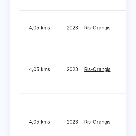
equ
Entr
RN7
4,05 kms
2023
Ris-Orangis
Hér
Buff
Réha
éne
res
4,05 kms
2023
Ris-Orangis
gym
du 
Jea
Rén
éne
gro
4,05 kms
2023
Ris-Orangis
Fer
Mixt