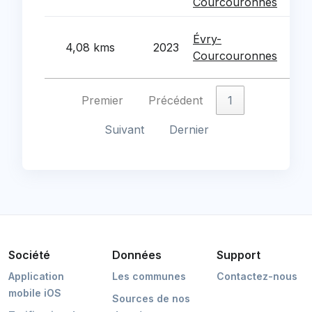
Courcouronnes
col
Act
Évry-
4,08 kms
2023
d'in
Courcouronnes
Ess
Premier
Précédent
1
Suivant
Dernier
Société
Données
Support
Application
Les communes
Contactez-nous
mobile iOS
Sources de nos