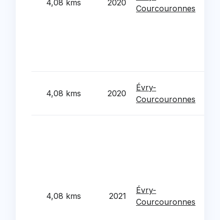
4,08 kms
2020
Pay
Courcouronnes
imp
bati
Sai
2 a
Rat
Con
Évry-
4,08 kms
2020
cen
Courcouronnes
pyr
Tra
ren
d'e
sco
: phase
d'a
Évry-
4,08 kms
2021
fini
Courcouronnes
(po
de 